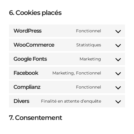
6. Cookies placés
WordPress
Fonctionnel
CONSENT
TO
WooCommerce
Statistiques
SERVICE
CONSENT
WORDPRESS
TO
Google Fonts
Marketing
SERVICE
CONSENT
WOOCOMME
TO
Facebook
Marketing, Fonctionnel
SERVICE
CONSENT
GOOGLE-
TO
Complianz
Fonctionnel
FONTS
SERVICE
CONSENT
FACEBOOK
TO
Divers
Finalité en attente d’enquête
SERVICE
CONSENT
COMPLIANZ
TO
7. Consentement
SERVICE
DIVERS